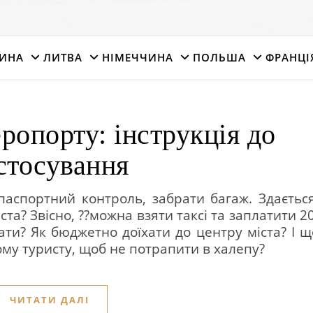
ИНА
ЛИТВА
НІМЕЧЧИНА
ПОЛЬША
ФРАНЦІ
ропорту: інструкція до
стосування
паспортний контроль, забрати багаж. Здається
іста? Звісно, ??можна взяти таксі та заплатити 20
ти? Як бюджетно доїхати до центру міста? І щ
ому туристу, щоб не потрапити в халепу?
ЧИТАТИ ДАЛІ