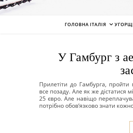
ГОЛОВНА
ІТАЛІЯ
УГОРЩ
У Гамбург з ае
за
Прилетіти до Гамбурга, пройти 
все позаду. Але як же дістатися м
25 євро. Але навіщо переплачува
потрібно обов’язково знати кожн