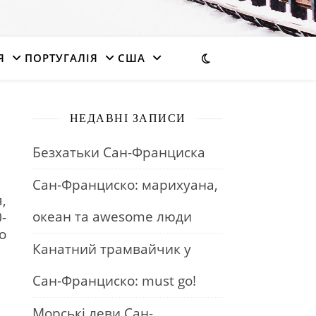
Я
ПОРТУГАЛІЯ
США
НЕДАВНІ ЗАПИСИ
Безхатьки Сан-Франциска
Сан-Франциско: марихуана,
,
океан та awesome люди
-
о
Канатний трамвайчик у
Сан-Франциско: must go!
Морські леви Сан-