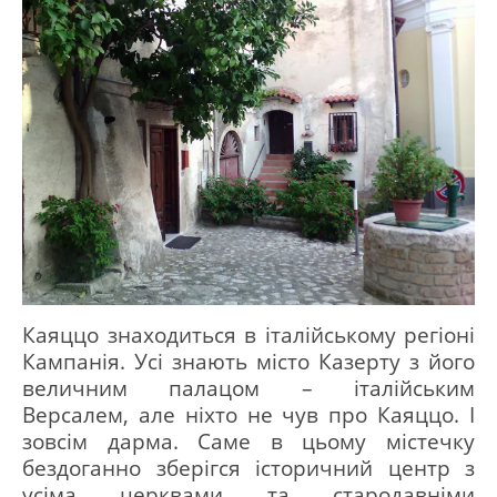
Каяццо знаходиться в італійському регіоні
Кампанія.
Усі знають місто Казерту з його
величним палацом – італійським
Версалем, але ніхто не чув про Каяццо.
І
зовсім дарма.
Саме в цьому містечку
бездоганно зберігся історичний центр з
усіма церквами та стародавніми