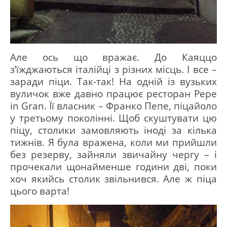
Але ось що вражає.
До Каяццо
з’їжджаються італійці з різних місць.
І все –
заради піци.
Так-так!
На одній із вузьких
вуличок вже давно працює ресторан Pepe
in Gran.
Її власник – Франко Пепе, піцайоло
у третьому поколінні.
Щоб скуштувати цю
піцу, столики замовляють іноді за кілька
тижнів.
Я була вражена, коли ми прийшли
без резерву, зайняли звичайну чергу – і
прочекали щонайменше години дві, поки
хоч якийсь столик звільнився.
Але ж піца
цього варта!