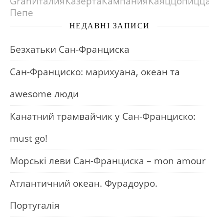
Gran
Италия
Казерта
Кампания
Каяццо
пицца
Пепе
НЕДАВНІ ЗАПИСИ
Безхатьки Сан-Франциска
Сан-Франциско: марихуана, океан та
awesome люди
Канатний трамвайчик у Сан-Франциско:
must go!
Морські леви Сан-Франциска – mon amour
Атлантичний океан. Фурадоуро.
Португалія