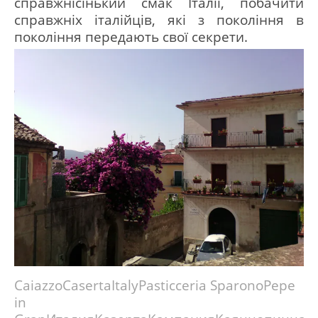
справжнісінький смак Італії, побачити
справжніх італійців, які з покоління в
покоління передають свої секрети.
Caiazzo
Caserta
Italy
Pasticceria Sparono
Pepe
in