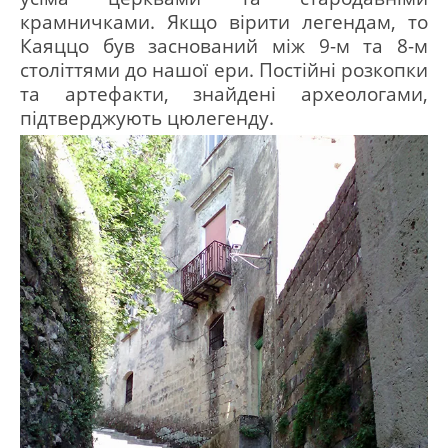
крамничками.
Якщо вірити легендам, то
Каяццо був заснований між 9-м та 8-м
століттями до нашої ери.
Постійні розкопки
та артефакти, знайдені археологами,
підтверджують цю
легенду.