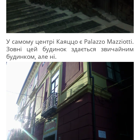
У самому центрі Каяццо є Palazzo Mazziotti.
Зовні цей будинок здається звичайним
будинком, але ні.