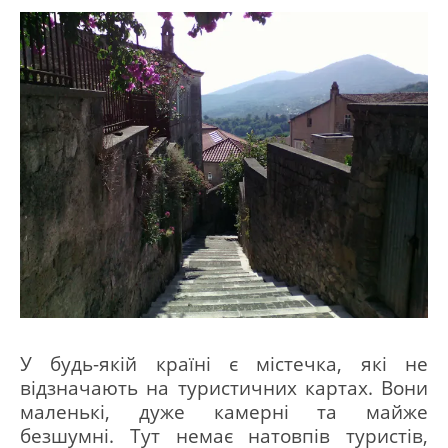
У будь-якій країні є містечка, які не
відзначають на туристичних картах.
Вони
маленькі, дуже камерні та майже
безшумні.
Тут немає натовпів туристів,