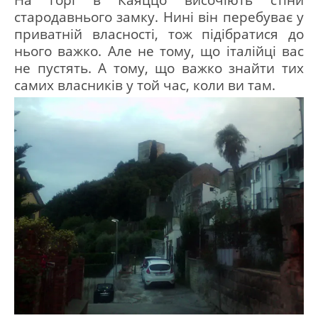
На горі в Каяццо височіють стіни
стародавнього замку.
Нині він перебуває у
приватній власності, тож підібратися до
нього важко.
Але не тому, що італійці вас
не пустять.
А тому, що важко знайти тих
самих власників у той час, коли ви там.