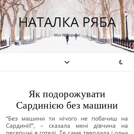
НАТАЛКА РЯБА
Мої подорожі
Як подорожувати
Сардинією без машини
“Без машини ти нічого не побачиш на
Сардинії!”, – сказала мені дівчина на
ресепшні в готелі. Те саме твердила і одна