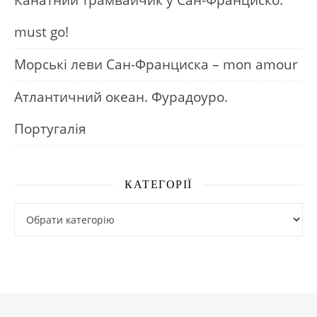
Канатний трамвайчик у Сан-Франциско:
must go!
Морські леви Сан-Франциска – mon amour
Атлантичний океан. Фурадоуро.
Португалія
КАТЕГОРІЇ
Категорії