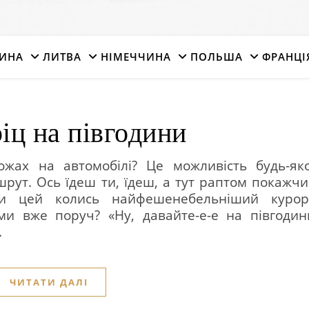
ИНА
ЛИТВА
НІМЕЧЧИНА
ПОЛЬША
ФРАНЦІ
іц на півгодини
жах на автомобілі? Це можливість будь-яко
рут. Ось їдеш ти, їдеш, а тут раптом покажчи
ти цей колись найфешенебельніший курор
ми вже поруч? «Ну, давайте-е-е на півгодин
.
ЧИТАТИ ДАЛІ