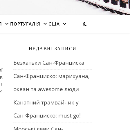
Я
ПОРТУГАЛІЯ
США
НЕДАВНІ ЗАПИСИ
Безхатьки Сан-Франциска
ї
Сан-Франциско: марихуана,
к
т
океан та awesome люди
и
Канатний трамвайчик у
Сан-Франциско: must go!
Морські леви Сан-