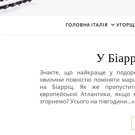
ГОЛОВНА
ІТАЛІЯ
УГОРЩ
У Біарр
Знаєте, що найкраще у подоро
хвилини повністю поміняти марш
на Біарріц. Як же пропусти
європейської Атлантики, якщо 
згорнемо? Усього на півгодини…»