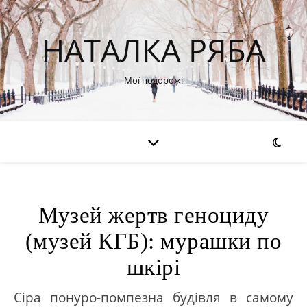
НАТАЛКА РЯБА
Мої подорожі
Музей жертв геноциду
(музей КГБ): мурашки по
шкірі
Сіра понуро-помпезна будівля в самому