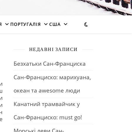
Я
ПОРТУГАЛІЯ
США
НЕДАВНІ ЗАПИСИ
е
Безхатьки Сан-Франциска
Сан-Франциско: марихуана,
и
океан та awesome люди
ш
и
Канатний трамвайчик у
и
ч
Сан-Франциско: must go!
е
Морські леви Сан-