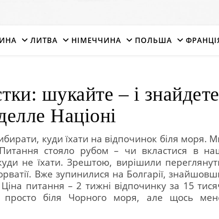
ИНА
ЛИТВА
НІМЕЧЧИНА
ПОЛЬША
ФРАНЦІ
тки: шукайте – і знайдет
делле Націоні
ибирати, куди їхати на відпочинок біля моря. М
 Питання стояло рубом – чи вкластися в на
куди не їхати. Зрештою, вирішили переглянут
Хорватії. Вже зупинилися на Болгарії, знайшовш
Ціна питання – 2 тижні відпочинку за 15 тися
) просто біля Чорного моря, але щось мен