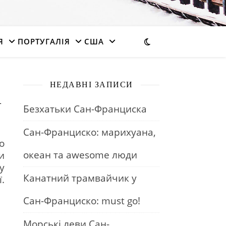
Я
ПОРТУГАЛІЯ
США
НЕДАВНІ ЗАПИСИ
а
Безхатьки Сан-Франциска
Сан-Франциско: марихуана,
о
океан та awesome люди
и
у
Канатний трамвайчик у
.
Сан-Франциско: must go!
Морські леви Сан-