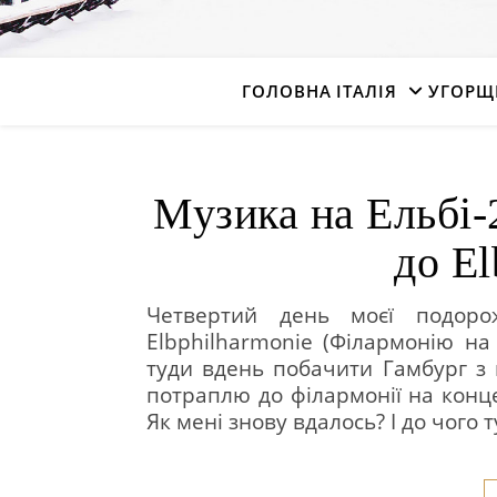
ГОЛОВНА
ІТАЛІЯ
УГОРЩ
Музика на Ельбі-2
до El
Четвертий день моєї подоро
Elbphilharmonie (Філармонію на
туди вдень побачити Гамбург з 
потраплю до філармонії на концер
Як мені знову вдалось? І до чого 