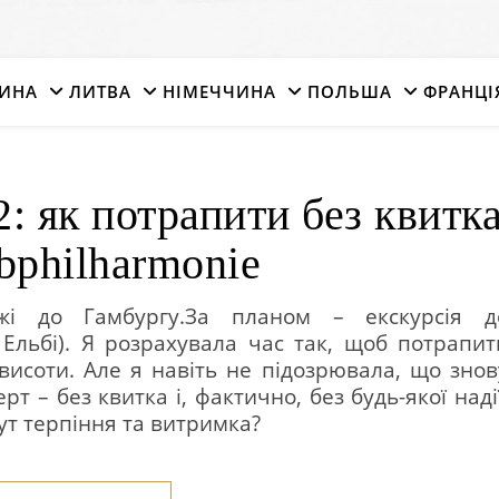
ИНА
ЛИТВА
НІМЕЧЧИНА
ПОЛЬША
ФРАНЦІ
: як потрапити без квитк
bphilharmonie
жі до Гамбургу.За планом – екскурсія д
 Ельбі). Я розрахувала час так, щоб потрапит
висоти. Але я навіть не підозрювала, що знов
т – без квитка і, фактично, без будь-якої надії
тут терпіння та витримка?